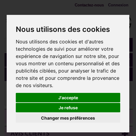
Contactez-nous
Connexion
Nous utilisons des cookies
Nous utilisons des cookies et d'autres
technologies de suivi pour améliorer votre
expérience de navigation sur notre site, pour
Panier
(vide)
vous montrer un contenu personnalisé et des
publicités ciblées, pour analyser le trafic de
MENU
notre site et pour comprendre la provenance
de nos visiteurs.
Embouts 1,2 mm (Accessoires)
Embout rond style
ethnique acier doré or fin pour barre 1,2 mm avec pas de vis interne
J'accepte
mini-vis 0,8 mm GPIA03
Je refuse
CATEGORIES
Changer mes préférences
AVIS CLIENTS