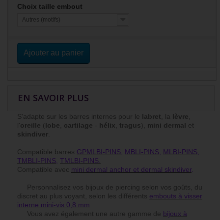
Choix taille embout
Autres (motifs)
Ajouter au panier
EN SAVOIR PLUS
S'adapte sur les barres internes pour le
labret
, la
lèvre
,
l'
oreille
(
lobe
,
cartilage
-
hélix
,
tragus
),
mini dermal
et
skindiver
.
Compatible barres
GPMLBI-PINS,
MBLI-PINS
,
MLBI-PINS
,
TMBLI-PINS
,
TMLBI-PINS.
Compatible avec
mini dermal anchor et dermal skindiver
.
Personnalisez vos bijoux de piercing selon vos goûts, du
discret au plus voyant, selon les différents
embouts à visser
interne mini-vis 0,8 mm
.
Vous avez également une autre gamme de
bijoux à