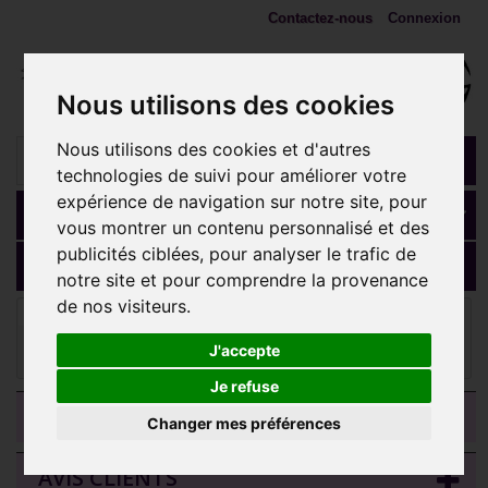
Contactez-nous
Connexion
Nous utilisons des cookies
Nous utilisons des cookies et d'autres
technologies de suivi pour améliorer votre
expérience de navigation sur notre site, pour
Panier
(vide)
vous montrer un contenu personnalisé et des
publicités ciblées, pour analyser le trafic de
MENU
notre site et pour comprendre la provenance
de nos visiteurs.
Embouts 1,2 mm (Accessoires)
Embout croix 6 strass
Swarovski ® acier 316L pour barre 1,2 mm avec pas de vis interne
J'accepte
mini-vis 0,8 mm IAJ03
Je refuse
CATEGORIES
Changer mes préférences
AVIS CLIENTS