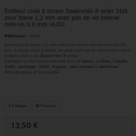
Embout croix 6 strass Swarovski ® acier 316L
pour barre 1,2 mm avec pas de vis interne
mini-vis 0,8 mm IAJ03
Référence :
IAJ03
Embout pour barre 1,2 mm avec pas de vis interne mini-vis 0,8
mm, à visser dans la barre, en acier chirurgical, avec motif croix 6
brillants blancs de
Swarovski ®
sertis.
S'adapte sur les barres internes pour le
labret
, la
lèvre
, l'
oreille
(
lobe
,
cartilage
-
hélix
,
tragus
),
mini dermal
et
skindiver
.
Anti-allergique et inoxydable.
Partager
Pinterest
13,50 €