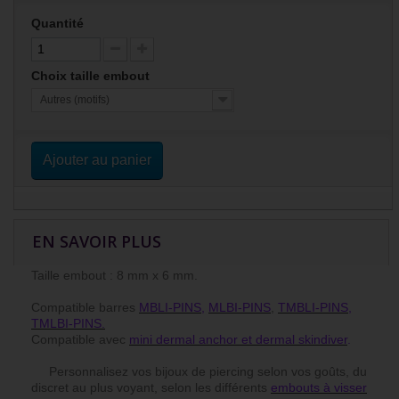
Quantité
Choix taille embout
Autres (motifs)
Ajouter au panier
EN SAVOIR PLUS
Taille embout : 8 mm x 6 mm.
Compatible barres
MBLI-PINS
,
MLBI-PINS
,
TMBLI-PINS
,
TMLBI-PINS.
Compatible avec
mini dermal anchor et dermal skindiver
.
Personnalisez vos bijoux de piercing selon vos goûts, du
discret au plus voyant, selon les différents
embouts à visser