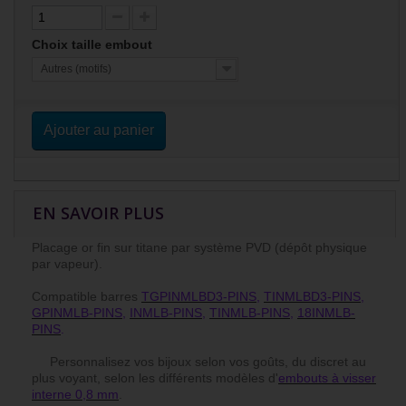
Choix taille embout
Autres (motifs)
Ajouter au panier
EN SAVOIR PLUS
Placage or fin sur titane par système PVD (dépôt physique
par vapeur).
Compatible barres
TGPINMLBD3-PINS
,
TINMLBD3-PINS
,
GPINMLB-PINS
,
INMLB-PINS
,
TINMLB-PINS
,
18INMLB-
PINS
.
Personnalisez vos bijoux selon vos goûts, du discret au
plus voyant, selon les différents modèles d'
embouts à visser
interne 0,8 mm
.