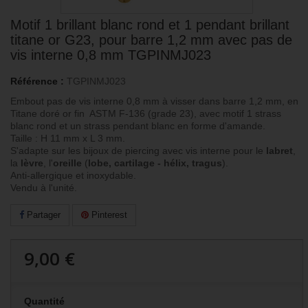
Motif 1 brillant blanc rond et 1 pendant brillant
titane or G23, pour barre 1,2 mm avec pas de
vis interne 0,8 mm TGPINMJ023
Référence :
TGPINMJ023
Embout pas de vis interne 0,8 mm à visser dans barre 1,2 mm, en
Titane doré or fin ASTM F-136 (grade 23), avec motif 1 strass
blanc rond et un strass pendant blanc en forme d'amande.
Taille : H 11 mm x L 3 mm.
S'adapte sur les bijoux de piercing avec vis interne pour le
labret
,
la
lèvre
, l'
oreille
(
lobe, cartilage - hélix, tragus
).
Anti-allergique et inoxydable.
Vendu à l'unité.
Partager
Pinterest
9,00 €
Quantité