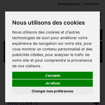
Contactez-nous
Connexion
Nous utilisons des cookies
Nous utilisons des cookies et d'autres
technologies de suivi pour améliorer votre
expérience de navigation sur notre site, pour
Panier
(vide)
vous montrer un contenu personnalisé et des
publicités ciblées, pour analyser le trafic de
MENU
notre site et pour comprendre la provenance
de nos visiteurs.
Embouts 1,2 mm (Accessoires)
Motif 1 brillant blanc
rond et 1 pendant brillant titane or G23, pour barre 1,2 mm avec pas
J'accepte
de vis interne 0,8 mm TGPINMJ023
Je refuse
CATEGORIES
Changer mes préférences
AVIS CLIENTS