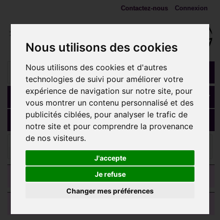
Contactez-nous
Connexion
Nous utilisons des cookies
Nous utilisons des cookies et d'autres
technologies de suivi pour améliorer votre
expérience de navigation sur notre site, pour
Panier
(vide)
vous montrer un contenu personnalisé et des
publicités ciblées, pour analyser le trafic de
MENU
notre site et pour comprendre la provenance
de nos visiteurs.
COLLIERS et chaines
Chaine acier gourmette maillons
1,2 mm DB 1403
J'accepte
CATEGORIES
Je refuse
Changer mes préférences
AVIS CLIENTS