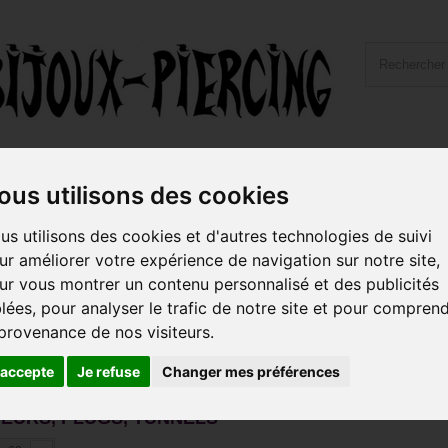
ailles et Types Bijoux
Hygiène et Piercing
Livraiso
ous utilisons des cookies
us utilisons des cookies et d'autres technologies de suivi
rteurs, plugs, tunnels
ur améliorer votre expérience de navigation sur notre site,
ur vous montrer un contenu personnalisé et des publicités
catégorie est entièrement dédiée au stretching de l'oreille, qui consist
blées, pour analyser le trafic de notre site et pour compren
vrez les différents modèles d'
,
,
,
écarteurs
plugs
tunnels
anneau
 provenance de nos visiteurs.
, en
, en
, en
, en
,
gical
titane
acier noir
acier doré or fin
acier or rose
s
'accepte
Je refuse
Changer mes préférences
EURS, PLUGS, TUNNELS