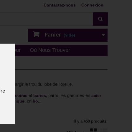
Contactez-nous
Connexion
Panier
(vide)
n - retour
Où Nous Trouver
e à élargir le trou du lobe de l'oreille.
dre
,
et
, parmi les gammes en
x
accessoires
barres
acier
 en
, en
acrylique
bo...
Il y a 450 produits.