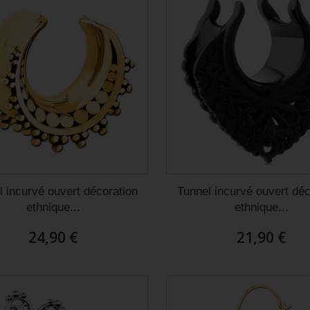
ude de commander sur ce site
Juste superbe. Piercing de cartilage du
alité prix c’est au top !
plus bel effet et franchement je le laisse
 reçu rapidement articles
la journée et la nuit, il est vraiment
eusement et avec gentillesse
parfait.
Christel D
l incurvé ouvert décoration
Tunnel incurvé ouvert déc
ethnique...
ethnique...
24,90 €
21,90 €