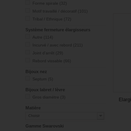
Forme spirale
(32)
Motif travaillé / décoratif
(101)
Tribal / Ethnique
(72)
Système fermeture élargisseurs
Autre
(114)
Incurvé / avec rebord
(211)
Joint d'arrêt
(29)
Rebord vissable
(66)
Bijoux nez
Septum
(5)
Bijoux labret / lèvre
Gros diamètre
(3)
Elarg
Matière
Choisir
Gamme Swarovski