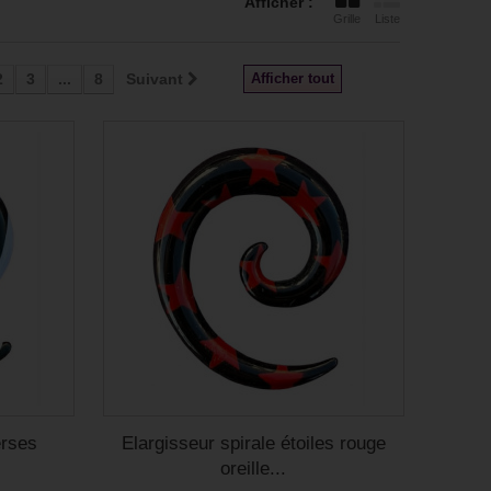
Afficher :
Grille
Liste
2
3
...
8
Suivant
Afficher tout
erses
Elargisseur spirale étoiles rouge
oreille...