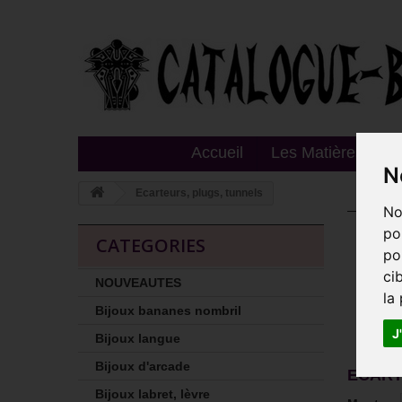
Accueil
Les Matières
T
N
Ecarteurs, plugs, tunnels
No
Eca
po
CATEGORIES
po
Cette 
ci
NOUVEAUTES
Décou
la
chirur
Bijoux bananes nombril
Détail
J
Bijoux langue
Bijoux d'arcade
ECART
Bijoux labret, lèvre