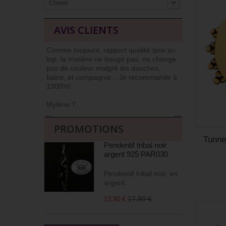
Choisir
AVIS CLIENTS
Comme toujours, rapport qualité /prix au
J’ai l’habit
top, la matière ne bouge pas, ne change
car niveau qu
pas de couleur malgré les douches,
Commander et
bains, et compagnie... Je recommande à
livrés soign
1000%!
(j’apprécie !)
Mylène T.
Agnès M
←
→
PROMOTIONS
Tunne
Pendentif tribal noir
argent 925 PAR030
Pendentif tribal noir, en
argent...
17,90 €
13,90 €