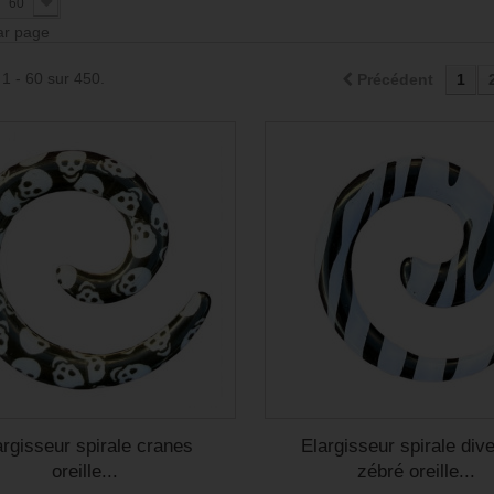
60
par page
 1 - 60 sur 450.
Précédent
1
argisseur spirale cranes
Elargisseur spirale div
oreille...
zébré oreille...